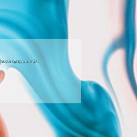
orunuza başvurunuz.