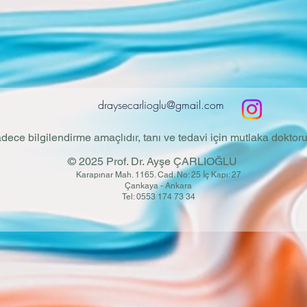
draysecarlioglu@gmail.com
adece bilgilendirme amaçlıdır, tanı ve tedavi için mutlaka dokt
© 2025 Prof. Dr. Ayşe ÇARLIOĞLU
Karapınar Mah. 1165. Cad. No: 25 İç Kapı: 27
Çankaya - Ankara
Tel: 0553 174 73 34